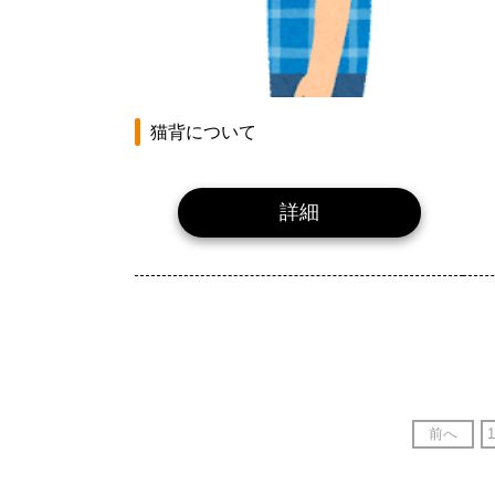
猫背について
詳細
前へ
1