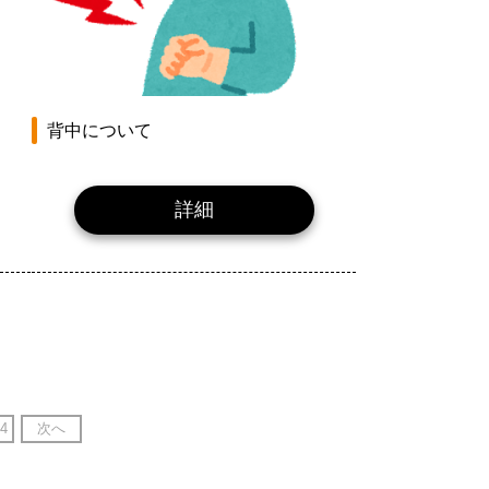
背中について
詳細
4
次へ