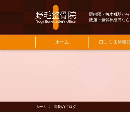
関内駅・桜木町駅から
腰痛・坐骨神経痛なら
ホーム
口コミ＆体験
Q&A
交通案内
よ
保
院
基
メニュー料金
当院のご紹介
よくある質問
INFORMATION
そ
お
MENU PRICE
INFORMATION
ホーム
院長のブログ