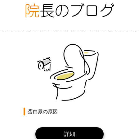
院
長のブログ
蛋白尿の原因
詳細