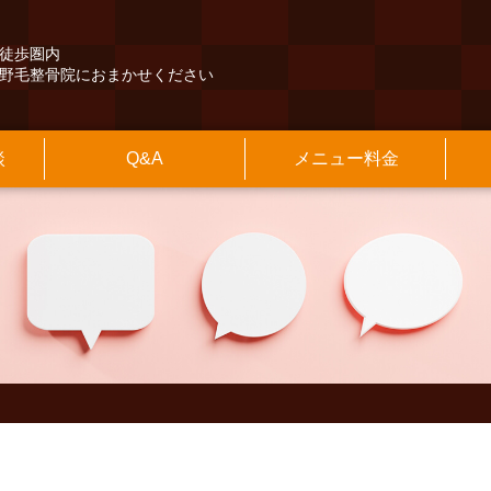
徒歩圏内
野毛整骨院におまかせください
談
Q&A
メニュー料金
くある質問
険外治療
長紹介
本情報
その他のQ&A
保険診療
施設のご案内
アクセスマップ
交通事故治療
診療時間
最寄駅からの
の他
知らせ
院長のブログ