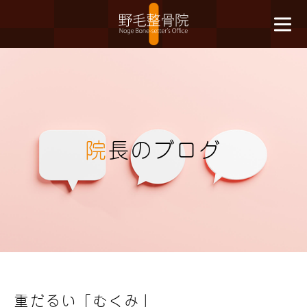
院
長のブログ
重だるい「むくみ」