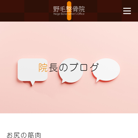
院
長のブログ
お尻の筋肉