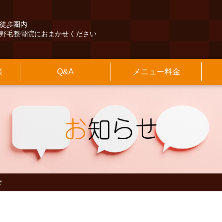
徒歩圏内
野毛整骨院におまかせください
談
Q&A
メニュー料金
くある質問
険外治療
長紹介
本情報
その他のQ&A
保険診療
施設のご案内
アクセスマップ
交通事故治療
診療時間
最寄駅からの
の他
知らせ
院長のブログ
お
知らせ
せ