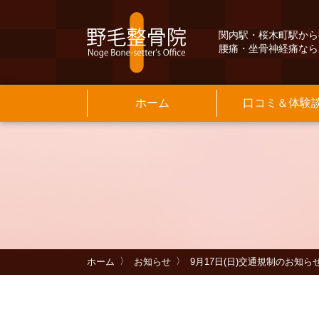
関内駅・桜木町駅から
腰痛・坐骨神経痛なら
ホーム
口コミ＆体験
Q&A
交通案内
よ
保
院
基
メニュー料金
当院のご紹介
よくある質問
INFORMATION
そ
お
MENU PRICE
INFORMATION
ホーム
お知らせ
9月17日(日)交通規制のお知ら