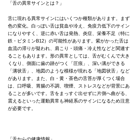
「舌の異常サインとは？」
舌に現れる異常サインにはいくつか種類があります。まず
色の変化。白っぽい舌は貧血や冷え、免疫力低下のサイン
になりやすく、逆に赤い舌は発熱、炎症、栄養不足（特に
鉄・ビタミンB12）の可能性があります。紫がかった舌は
血流の滞りが疑われ、肩こり・頭痛・冷え性などと関連す
ることもあります。形の異常としては、舌がむくんで大き
くなり、側面に歯の跡がつく「圧痕」、深い溝ができる
「溝状舌」、地図のような模様が現れる「地図状舌」など
があります。また、白・黄・茶色の舌苔が厚くつく場合
は、口呼吸、胃腸の不調、喫煙、ストレスなどが背景にあ
ることが多いです。舌をまっすぐ出せずに片側へ曲がる、
震えるといった運動異常も神経系のサインになるため注意
が必要です。
「舌からの健康情報」