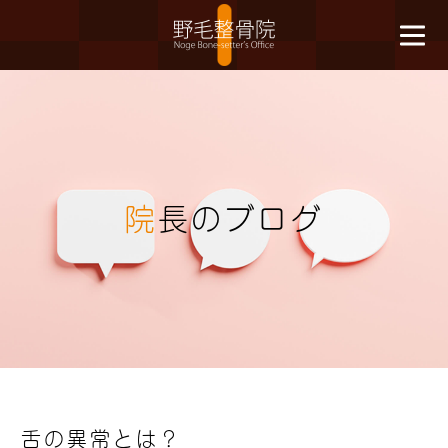
院
長のブログ
舌の異常とは？