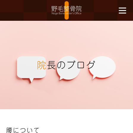
院
長のブログ
腰について