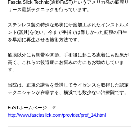
Fascia Slick Technic(通称FaST)というアメリカ発の筋膜リ
リース最新テクニックを行っています。
ステンレス製の特殊な形状に研磨加工されたインストルメ
ント(器具)を使い、今まで手指では難しかった筋膜の再生
を早期に再生させる施術方法です。
筋膜以外にも靭帯や関節、手術後に起こる癒着にも効果が
高く、これらの後遺症にお悩みの方にもお勧めしていま
す。
当院は、正規の講習を受講してライセンスを取得した認定
テクニシャンが在籍する、横浜でも数少ない治療院です。
FaSTホームページ ☞
http://www.fasciaslick.com/provider/pref_14.html