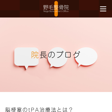
院
長のブログ
脳梗塞のtPA治療法とは？