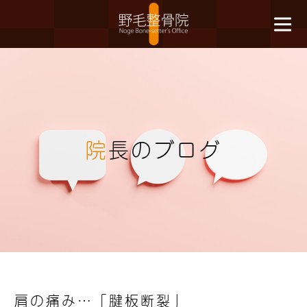
院
長のブログ
肩の痛み…「腱板断裂」