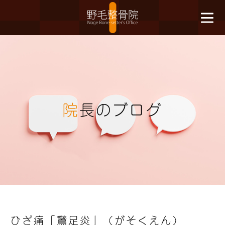
院
長のブログ
ひざ痛「鵞足炎」（がそくえん）