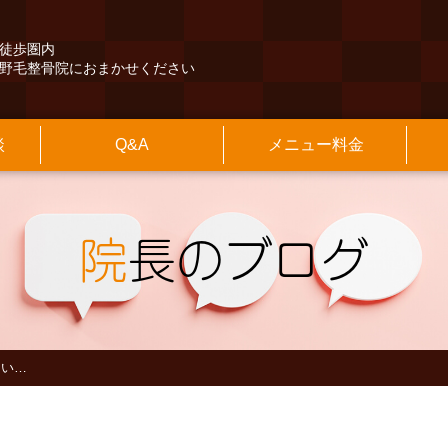
徒歩圏内
野毛整骨院におまかせください
談
Q&A
メニュー料金
くある質問
険外治療
長紹介
本情報
その他のQ&A
保険診療
施設のご案内
アクセスマップ
交通事故治療
診療時間
最寄駅からの
の他
知らせ
院長のブログ
院
長のブログ
ない…