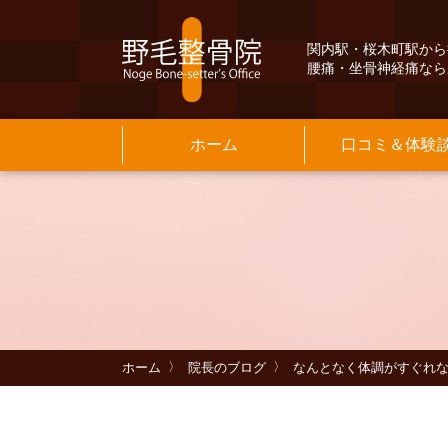
関内駅・桜木町駅から
腰痛・坐骨神経痛なら
ホーム
口コミ＆体験
Q&A
交通案内
よ
保
院
基
メニュー料金
当院のご紹介
よくある質問
INFORMATION
そ
お
MENU PRICE
INFORMATION
ホーム
院長のブログ
なんとなく体調がすぐれ