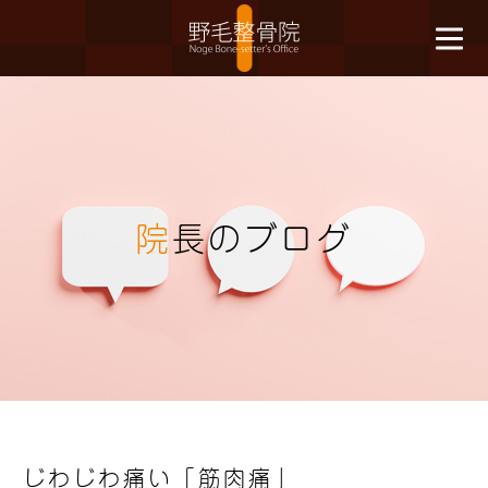
院
長のブログ
じわじわ痛い「筋肉痛」