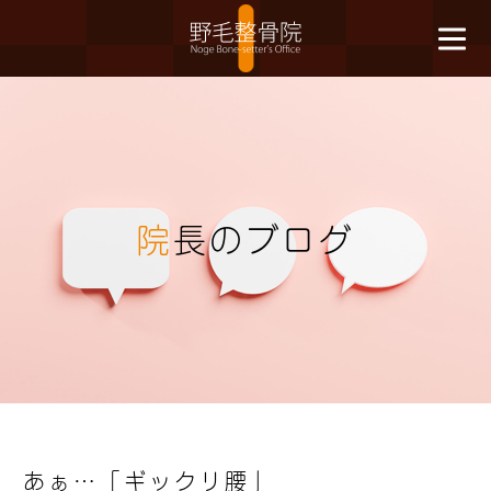
院
長のブログ
あぁ…「ギックリ腰」