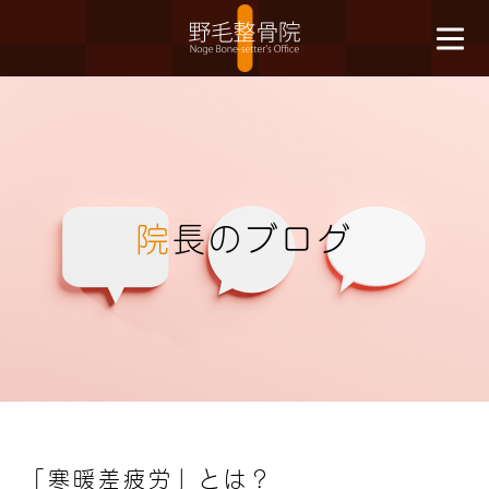
院
長のブログ
「寒暖差疲労」とは？