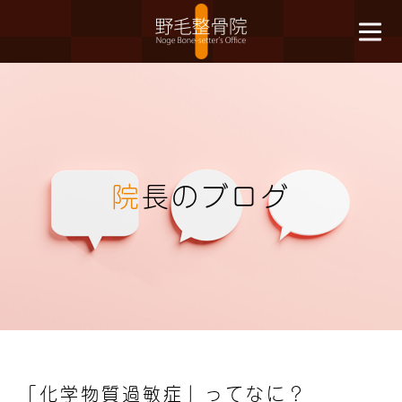
院
長のブログ
「化学物質過敏症」ってなに？