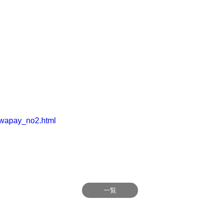
gawapay_no2.html
一覧