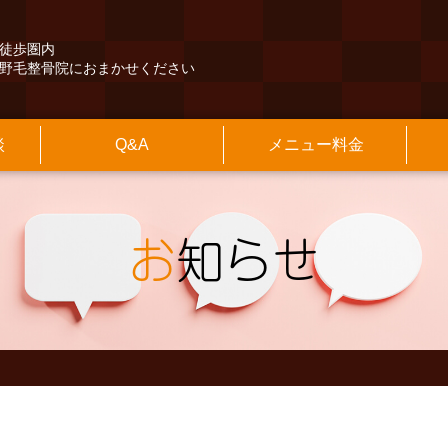
徒歩圏内
野毛整骨院におまかせください
談
Q&A
メニュー料金
くある質問
険外治療
長紹介
本情報
その他のQ&A
保険診療
施設のご案内
アクセスマップ
交通事故治療
診療時間
最寄駅からの
の他
知らせ
院長のブログ
お
知らせ