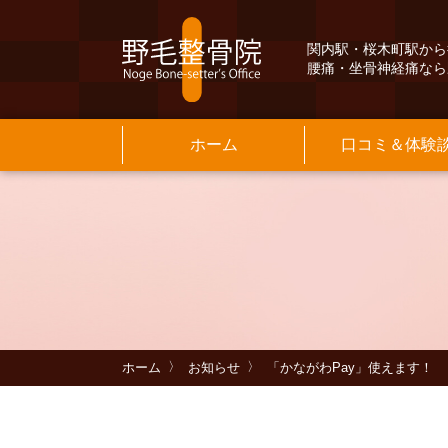
関内駅・桜木町駅から
腰痛・坐骨神経痛なら
ホーム
口コミ＆体験
Q&A
交通案内
よ
保
院
基
メニュー料金
当院のご紹介
よくある質問
INFORMATION
そ
お
MENU PRICE
INFORMATION
ホーム
お知らせ
「かながわPay」使えます！