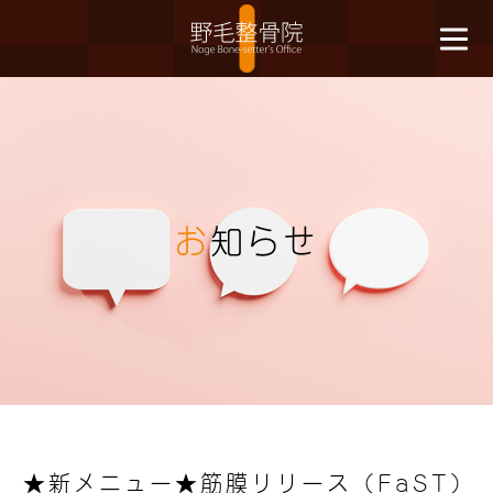
お
知らせ
★新メニュー★筋膜リリース（FaST）