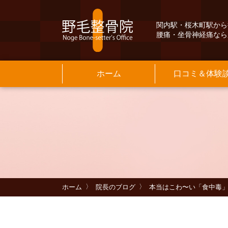
関内駅・桜木町駅から
腰痛・坐骨神経痛なら
ホーム
口コミ＆体験
Q&A
交通案内
よ
保
院
基
メニュー料金
当院のご紹介
よくある質問
INFORMATION
そ
お
MENU PRICE
INFORMATION
ホーム
院長のブログ
本当はこわ〜い「食中毒