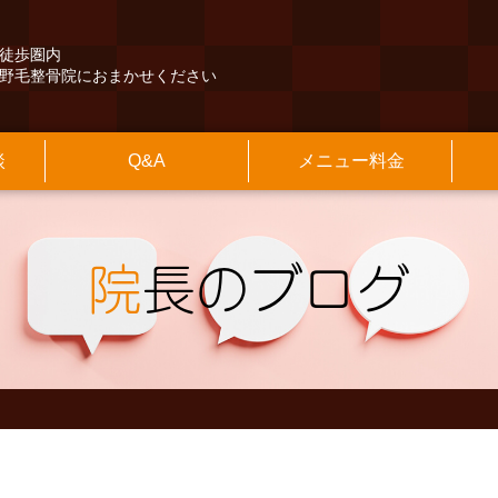
徒歩圏内
野毛整骨院におまかせください
談
Q&A
メニュー料金
くある質問
険外治療
長紹介
本情報
その他のQ&A
保険診療
施設のご案内
アクセスマップ
交通事故治療
診療時間
最寄駅からの
の他
知らせ
院長のブログ
院
長のブログ
」