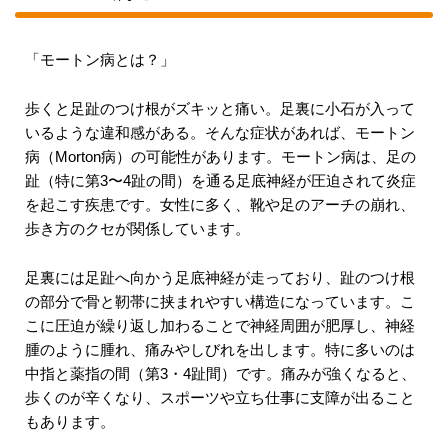
「モートン病とは？」
歩くと足趾のつけ根がズキッと痛い。足裏に小石が入って
いるような違和感がある。そんな症状があれば、モートン
病（Morton病）の可能性があります。モートン病は、足の
趾（特に第3〜4趾の間）を通る足底神経が圧迫されて炎症
を起こす疾患です。女性に多く、靴や足のアーチの崩れ、
歩き方のクセが関係しています。
足裏には足趾へ向かう足底神経が走っており、趾のつけ根
の部分で骨と靭帯に挟まれやすい構造になっています。こ
こに圧迫が繰り返し加わることで神経周囲が肥厚し、神経
腫のように腫れ、痛みやしびれを出します。特に多いのは
中指と薬指の間（第3・4趾間）です。痛みが強くなると、
歩くのが辛くなり、スポーツや立ち仕事に支障が出ること
もあります。