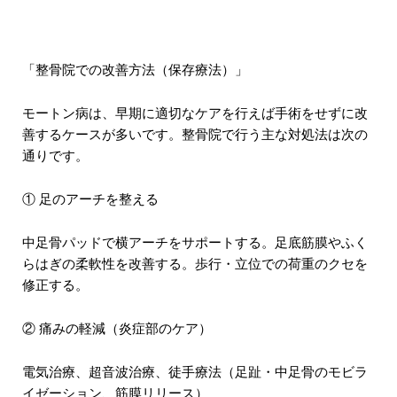
「整骨院での改善方法（保存療法）」
モートン病は、早期に適切なケアを行えば手術をせずに改
善するケースが多いです。整骨院で行う主な対処法は次の
通りです。
① 足のアーチを整える
中足骨パッドで横アーチをサポートする。足底筋膜やふく
らはぎの柔軟性を改善する。歩行・立位での荷重のクセを
修正する。
② 痛みの軽減（炎症部のケア）
電気治療、超音波治療、徒手療法（足趾・中足骨のモビラ
イゼーション、筋膜リリース）