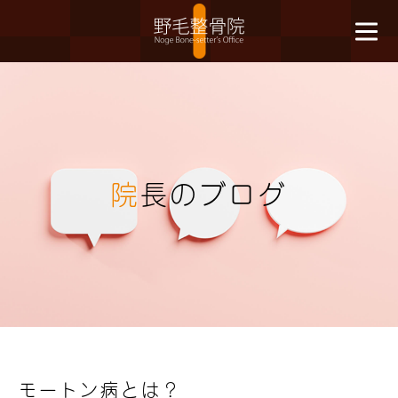
院
長のブログ
モートン病とは？