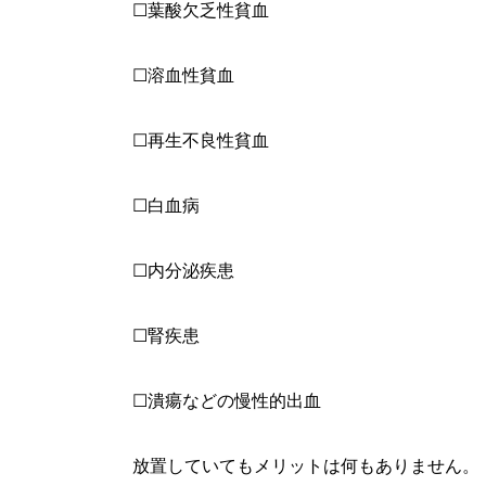
☐葉酸欠乏性貧血
☐溶血性貧血
☐再生不良性貧血
☐白血病
☐内分泌疾患
☐腎疾患
☐潰瘍などの慢性的出血
放置していてもメリットは何もありません。