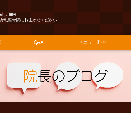
徒歩圏内
野毛整骨院におまかせください
談
Q&A
メニュー料金
くある質問
険外治療
長紹介
本情報
その他のQ&A
保険診療
施設のご案内
アクセスマップ
交通事故治療
診療時間
最寄駅からの
の他
知らせ
院長のブログ
院
長のブログ