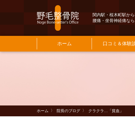
関内駅・桜木町駅から
腰痛・坐骨神経痛なら
ホーム
口コミ＆体験
Q&A
交通案内
よ
保
院
基
メニュー料金
当院のご紹介
よくある質問
INFORMATION
そ
お
MENU PRICE
INFORMATION
ホーム
院長のブログ
クラクラ…「貧血」