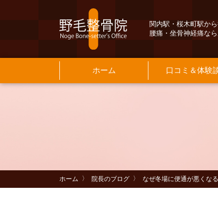
関内駅・桜木町駅から
腰痛・坐骨神経痛なら
ホーム
口コミ＆体験
Q&A
交通案内
よ
保
院
基
メニュー料金
当院のご紹介
よくある質問
INFORMATION
そ
お
MENU PRICE
INFORMATION
ホーム
院長のブログ
なぜ冬場に便通が悪くな