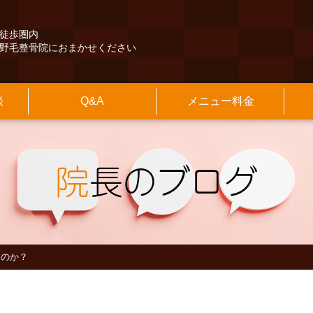
徒歩圏内
野毛整骨院におまかせください
談
Q&A
メニュー料金
くある質問
険外治療
長紹介
本情報
その他のQ&A
保険診療
施設のご案内
アクセスマップ
交通事故治療
診療時間
最寄駅からの
の他
知らせ
院長のブログ
院
長のブログ
るのか？