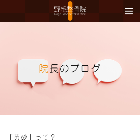
院
長のブログ
「黄砂」って？