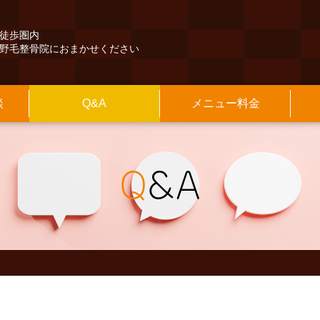
徒歩圏内
野毛整骨院におまかせください
談
Q&A
メニュー料金
くある質問
険外治療
長紹介
本情報
その他のQ&A
保険診療
施設のご案内
アクセスマップ
交通事故治療
診療時間
最寄駅からの
の他
知らせ
院長のブログ
Q
&A