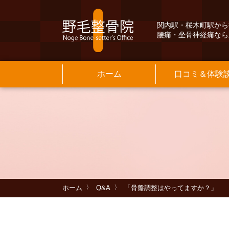
関内駅・桜木町駅から
腰痛・坐骨神経痛なら
ホーム
口コミ＆体験
Q&A
交通案内
よ
保
院
基
メニュー料金
当院のご紹介
よくある質問
INFORMATION
そ
お
MENU PRICE
INFORMATION
ホーム
Q&A
「骨盤調整はやってますか？」