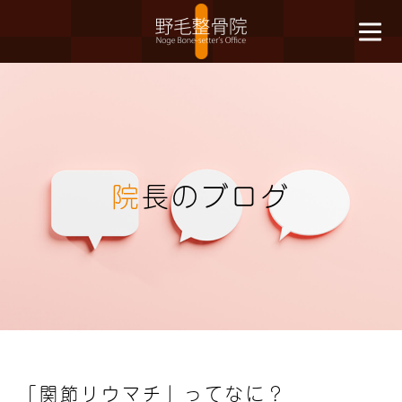
院
長のブログ
「関節リウマチ」ってなに？